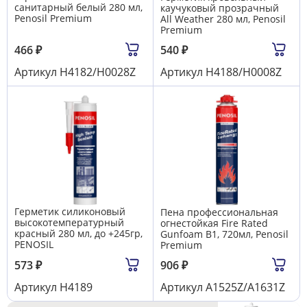
санитарный белый 280 мл,
каучуковый прозрачный
Penosil Premium
All Weather 280 мл, Penosil
Premium
466
₽
540
₽
Артикул
Н4182/H0028Z
Артикул
Н4188/H0008Z
Герметик силиконовый
Пена профессиональная
высокотемпературный
огнестойкая Fire Rated
красный 280 мл, до +245гр,
Gunfoam B1, 720мл, Penosil
PENOSIL
Premium
573
₽
906
₽
Артикул
Н4189
Артикул
A1525Z/A1631Z