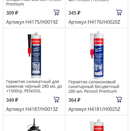
Premium
309
₽
345
₽
Артикул
Н4175/H0019Z
Артикул
Н4176/H0020Z
Герметик силикатный для
Герметик силиконовый
каминов чёрный 280 мл, до
санитарный бесцветный
+1500гр, PENOSIL
280 мл, Penosil Premium
349
₽
364
₽
Артикул
Н4187/Н0013Z
Артикул
Н4181/H0025Z