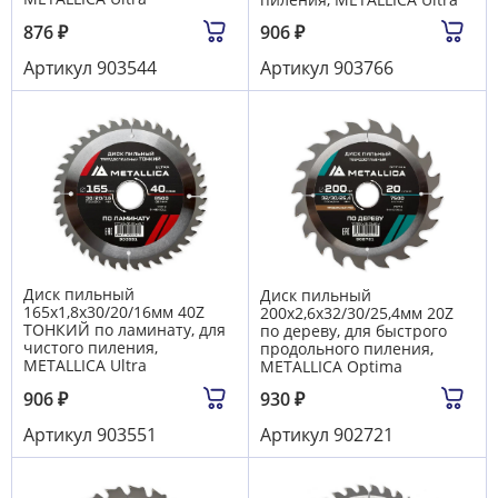
876
₽
906
₽
Артикул
903544
Артикул
903766
Диск пильный
Диск пильный
165х1,8х30/20/16мм 40Z
200х2,6х32/30/25,4мм 20Z
ТОНКИЙ по ламинату, для
по дереву, для быстрого
чистого пиления,
продольного пиления,
METALLICA Ultra
METALLICA Optima
906
₽
930
₽
Артикул
903551
Артикул
902721