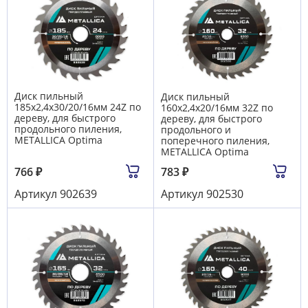
Диск пильный
Диск пильный
185х2,4х30/20/16мм 24Z по
160х2,4х20/16мм 32Z по
дереву, для быстрого
дереву, для быстрого
продольного пиления,
продольного и
METALLICA Optima
поперечного пиления,
METALLICA Optima
766
₽
783
₽
Артикул
902639
Артикул
902530