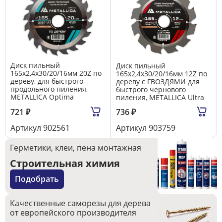
Диск пильный
Диск пильный
165х2,4х30/20/16мм 20Z по
165х2,4х30/20/16мм 12Z по
дереву, для быстрого
дереву c ГВОЗДЯМИ для
продольного пиления,
быстрого чернового
METALLICA Optima
пиления, METALLICA Ultra
721
₽
736
₽
Артикул
902561
Артикул
903759
Герметики, клеи, пена монтажная
Строительная химия
Подобрать
Качественные саморезы для дерева
от европейского производителя