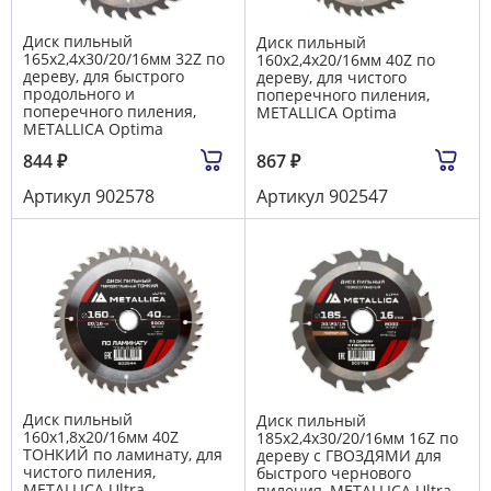
Диск пильный
Диск пильный
165х2,4х30/20/16мм 32Z по
160х2,4х20/16мм 40Z по
дереву, для быстрого
дереву, для чистого
продольного и
поперечного пиления,
поперечного пиления,
METALLICA Optima
METALLICA Optima
844
₽
867
₽
Артикул
902578
Артикул
902547
Диск пильный
Диск пильный
160х1,8х20/16мм 40Z
185х2,4х30/20/16мм 16Z по
ТОНКИЙ по ламинату, для
дереву c ГВОЗДЯМИ для
чистого пиления,
быстрого чернового
METALLICA Ultra
пиления, METALLICA Ultra