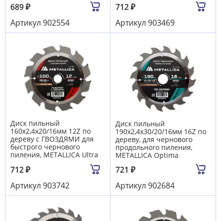
689
₽
712
₽
Артикул
902554
Артикул
903469
Диск пильный
Диск пильный
160х2,4х20/16мм 12Z по
190х2,4х30/20/16мм 16Z по
дереву c ГВОЗДЯМИ для
дереву, для чернового
быстрого чернового
продольного пиления,
пиления, METALLICA Ultra
METALLICA Optima
712
₽
721
₽
Артикул
903742
Артикул
902684