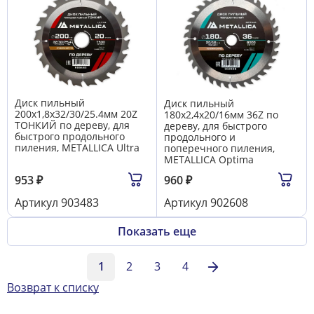
Диск пильный
Диск пильный
200х1,8х32/30/25.4мм 20Z
180х2,4х20/16мм 36Z по
ТОНКИЙ по дереву, для
дереву, для быстрого
быстрого продольного
продольного и
пиления, METALLICA Ultra
поперечного пиления,
METALLICA Optima
953
₽
960
₽
Артикул
903483
Артикул
902608
Показать еще
1
2
3
4
Возврат к списку