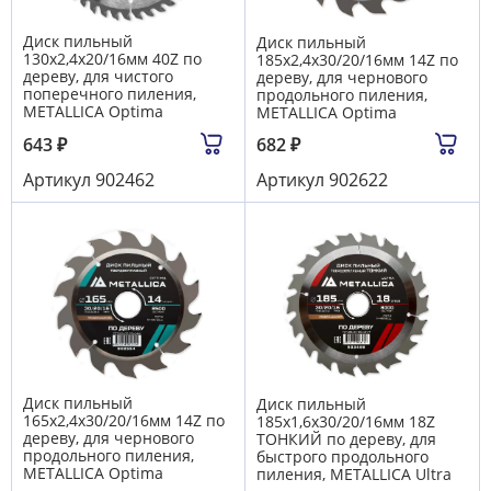
Диск пильный
Диск пильный
130х2,4х20/16мм 40Z по
185х2,4х30/20/16мм 14Z по
дереву, для чистого
дереву, для чернового
поперечного пиления,
продольного пиления,
METALLICA Optima
METALLICA Optima
643
₽
682
₽
Артикул
902462
Артикул
902622
Диск пильный
Диск пильный
165х2,4х30/20/16мм 14Z по
185х1,6х30/20/16мм 18Z
дереву, для чернового
ТОНКИЙ по дереву, для
продольного пиления,
быстрого продольного
METALLICA Optima
пиления, METALLICA Ultra