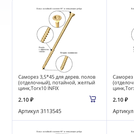
Саморез 3,5*45 для дерев. полов
Саморез 
(отделочный), потайной, желтый
(отделоч
цинк,Torx10 INFIX
цинк,Torx
2.10
₽
2.10
₽
Артикул
3113545
Артику