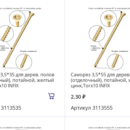
3,5*35 для дерев. полов
Саморез 3,5*55 для дерев
ный), потайной, желтый
(отделочный), потайной,
10 INFIX
цинк,Torx10 INFIX
2.30
₽
л
3113535
Артикул
3113555