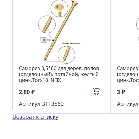
Саморез 3,5*60 для дерев. полов
Саморез 
(отделочный), потайной, желтый
(отделоч
цинк,Torx10 INFIX
цинк,Torx
2.80
₽
3
₽
Артикул
3113560
Артику
Возврат к списку