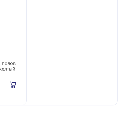
. полов
 желтый