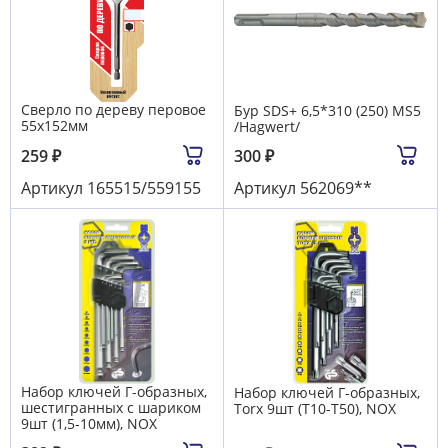
Сверло по дереву перовое
Бур SDS+ 6,5*310 (250) MS5
55х152мм
/Hagwert/
259
₽
300
₽
Артикул
165515/559155
Артикул
562069**
Набор ключей Г-образных,
Набор ключей Г-образных,
шестигранных с шариком
Тоrх 9шт (T10-T50), NOX
9шт (1,5-10мм), NOX