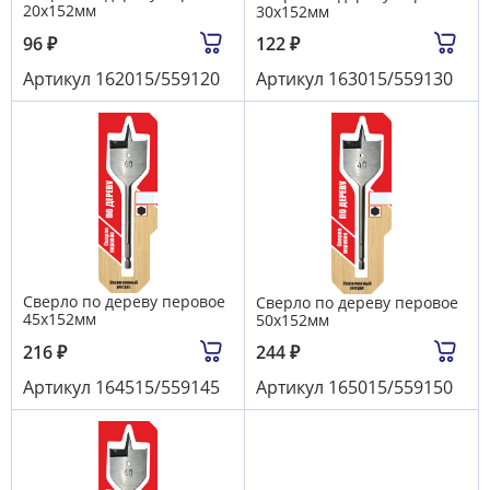
20х152мм
30х152мм
96
₽
122
₽
Артикул
162015/559120
Артикул
163015/559130
Сверло по дереву перовое
Сверло по дереву перовое
45х152мм
50х152мм
216
₽
244
₽
Артикул
164515/559145
Артикул
165015/559150