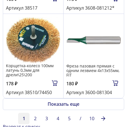
Артикул
38517
Артикул
3608-081212*
Корщетка-колесо 100мм
Фреза пазовая прямая с
латунь 0,3мм для
одним лезвием 4х13х55мм,
дрели\25\200
FIT
178
₽
180
₽
Артикул
38510/74450
Артикул
3600-081304
Показать еще
1
2
3
4
5
/
10
Возврат к списку