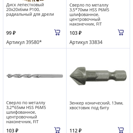
Диск лепестковый
Сверло по металлу
20х20х6мм Р100,
3,5*70мм HSS Р6М5
радиальный для дрели
шлифованное,
центровочный
наконечник, FIT
99
₽
103
₽
Артикул
39580*
Артикул
33834
Сверло по металлу
Зенкер конический, 13мм,
3,2*65мм HSS Р6М5
хвостовик под биту
шлифованное,
центровочный
наконечник, FIT
103
₽
112
₽