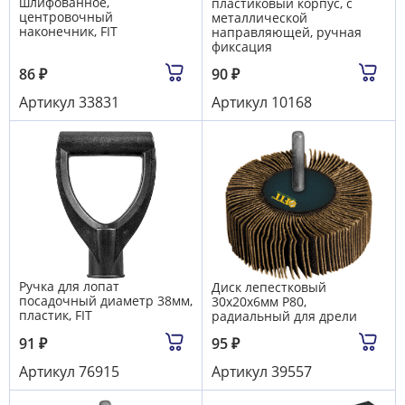
шлифованное,
пластиковый корпус, с
центровочный
металлической
наконечник, FIT
направляющей, ручная
фиксация
86
₽
90
₽
Артикул
33831
Артикул
10168
Ручка для лопат
Диск лепестковый
посадочный диаметр 38мм,
30х20х6мм Р80,
пластик, FIT
радиальный для дрели
91
₽
95
₽
Артикул
76915
Артикул
39557