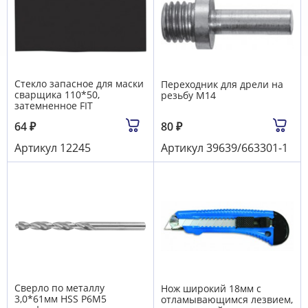
Стекло запасное для маски
Переходник для дрели на
сварщика 110*50,
резьбу М14
затемненное FIT
64
₽
80
₽
Артикул
12245
Артикул
39639/663301-1
Сверло по металлу
Нож широкий 18мм с
3,0*61мм HSS Р6М5
отламывающимся лезвием,