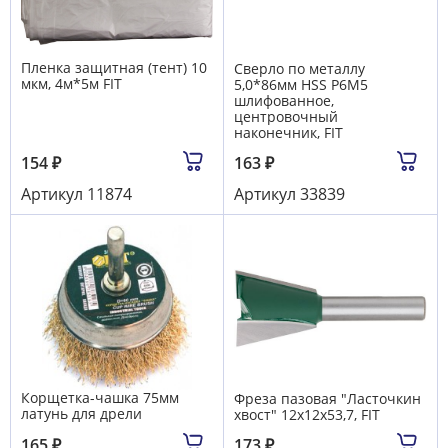
Пленка защитная (тент) 10
Сверло по металлу
мкм, 4м*5м FIT
5,0*86мм HSS Р6М5
шлифованное,
центровочный
наконечник, FIT
154
₽
163
₽
Артикул
11874
Артикул
33839
Корщетка-чашка 75мм
Фреза пазовая "Ласточкин
латунь для дрели
хвост" 12х12х53,7, FIT
165
₽
173
₽