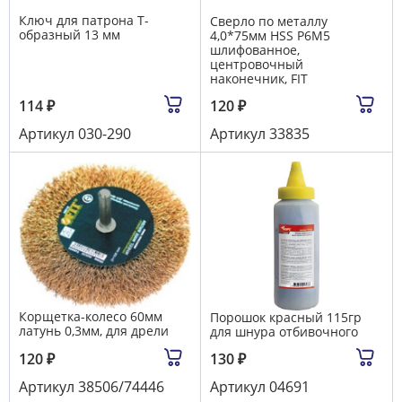
Ключ для патрона Т-
Сверло по металлу
образный 13 мм
4,0*75мм HSS Р6М5
шлифованное,
центровочный
наконечник, FIT
114
₽
120
₽
Артикул
030-290
Артикул
33835
Корщетка-колесо 60мм
Порошок красный 115гр
латунь 0,3мм, для дрели
для шнура отбивочного
120
₽
130
₽
Артикул
38506/74446
Артикул
04691