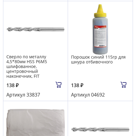
Сверло по металлу
Порошок синий 115гр для
4,5*80мм HSS Р6М5
шнура отбивочного
шлифованное,
центровочный
наконечник, FIT
138
₽
138
₽
Артикул
33837
Артикул
04692