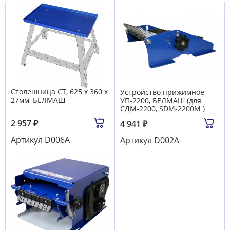
Столешница СТ, 625 х 360 х
Устройство прижимное
27мм, БЕЛМАШ
УП-2200, БЕЛМАШ (для
СДМ-2200, SDM-2200M )
2 957
₽
4 941
₽
Артикул
D006A
Артикул
D002A